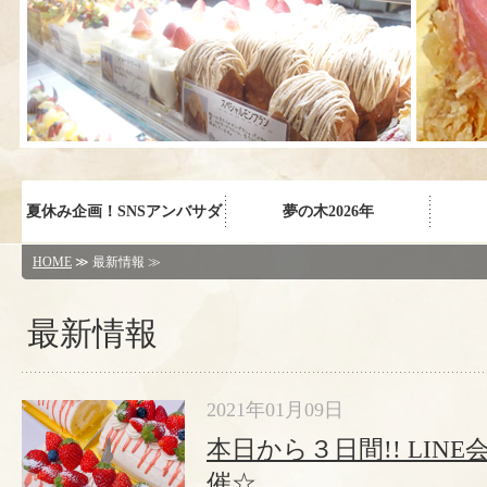
夏休み企画！SNSアンバサダ
夢の木2026年
HOME
≫ 最新情報 ≫
ー体験
最新情報
2021年01月09日
本日から３日間!! LIN
催☆