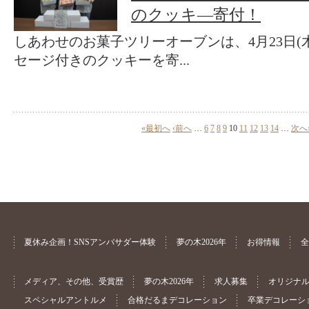
のクッキ―寄付！
しあわせのお菓子ツリーオーブンは、4月23日(
セージ付きのクッキーを寄...
«最初へ
‹前へ
…
6
7
8
9
10
11
12
13
14
…
次へ
夏休み企画！SNSアンバサダー体験
夢の木2026年
お得情報
全
メディア、その他、受賞歴
夢の木2026年
求人募集
オリジナ
スペシャルアントルメ
合格だるまデコレーション
卒業デコレーシ