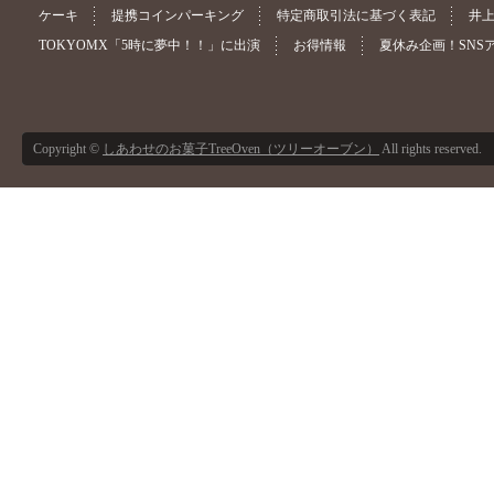
ケーキ
提携コインパーキング
特定商取引法に基づく表記
井
TOKYOMX「5時に夢中！！」に出演
お得情報
夏休み企画！SNS
Copyright ©
しあわせのお菓子TreeOven（ツリーオーブン）
All rights reserved.