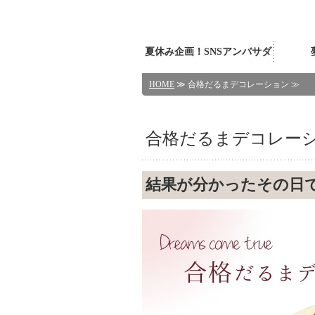
夏休み企画！SNSアンバサダ
HOME
≫ 合格だるまデコレーション ≫
ー体験
合格だるまデコレー
結果が分かったその日