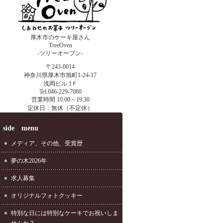
厚木市のケーキ屋さん
TreeOven
-ツリーオーブン-
〒243-0014
神奈川県厚木市旭町1-24-17
浅岡ビル 1Ｆ
Tel.046-229-7080
営業時間 10:00～19:30
定休日：無休（不定休）
side menu
メディア、その他、受賞歴
夢の木2026年
求人募集
オリジナルフォトクッキー
特別な日には特別なケーキでお祝いしま
せんか？