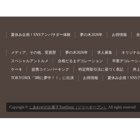
夏休み企画！SNSアンバサダー体験
夢の木2026年
お得情報
全
メディア、その他、受賞歴
夢の木2026年
求人募集
オリジナ
スペシャルアントルメ
合格だるまデコレーション
卒業デコレーシ
ケーキ
提携コインパーキング
特定商取引法に基づく表記
井
TOKYOMX「5時に夢中！！」に出演
お得情報
夏休み企画！SNS
Copyright ©
しあわせのお菓子TreeOven（ツリーオーブン）
All rights reserved.