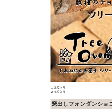
１２粒入り
２４粒入り
窯出しフォンダンショ