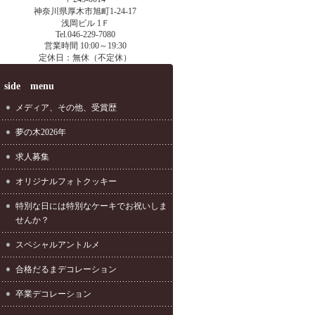
神奈川県厚木市旭町1-24-17
浅岡ビル 1Ｆ
Tel.046-229-7080
営業時間 10:00～19:30
定休日：無休（不定休）
side menu
メディア、その他、受賞歴
夢の木2026年
求人募集
オリジナルフォトクッキー
特別な日には特別なケーキでお祝いしま
せんか？
スペシャルアントルメ
合格だるまデコレーション
卒業デコレーション