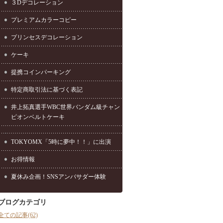
３Dデコレーション
プレミアムカラーコピー
プリンセスデコレーション
ケーキ
提携コインパーキング
特定商取引法に基づく表記
井上拓真選手WBC世界バンダム級チャン
ピオンベルトケーキ
TOKYOMX「5時に夢中！！」に出演
お得情報
夏休み企画！SNSアンバサダー体験
ブログカテゴリ
全ての記事(62)